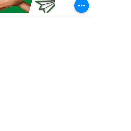
Voltar ao topo
Ficou com dúvida?
CLICA AQUI!
Siga
Política de Cancelamento e Reembolso
A Casa Colibri Terapias e Cursos