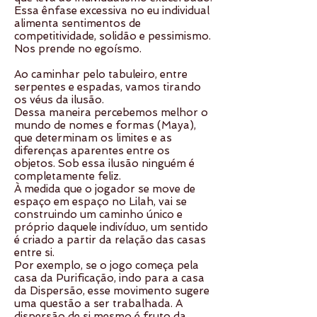
Essa ênfase excessiva no eu individual
alimenta sentimentos de
competitividade, solidão e pessimismo.
Nos prende no egoísmo.
Ao caminhar pelo tabuleiro, entre
serpentes e espadas, vamos tirando
os véus da ilusão.
Dessa maneira percebemos melhor o
mundo de nomes e formas (Maya),
que determinam os limites e as
diferenças aparentes entre os
objetos. Sob essa ilusão ninguém é
completamente feliz.
À medida que o jogador se move de
espaço em espaço no Lilah, vai se
construindo um caminho único e
próprio daquele indivíduo, um sentido
é criado a partir da relação das casas
entre si.
Por exemplo, se o jogo começa pela
casa da Purificação, indo para a casa
da Dispersão, esse movimento sugere
uma questão a ser trabalhada. A
dispersão de si mesmo é fruto da