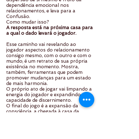
dependência emocional nos
relacionamentos, e leva para a
Confusão.
Como mudar isso?
A resposta está na próxima casa para
a qual o dado levará o jogador.
Esse caminho vai revelando ao
jogador aspectos do relacionamento
consigo mesmo, com o outro e com o
mundo; é um retrato de sua própria
existência no momento. Mostra,
também, ferramentas que podem
promover mudanças para um estado
de mais harmonia.
O próprio ato de jogar vai limpando a
energia do jogador e expandindo sua
capacidade de discernimento.
O final do jogo é a expansão da
consciência, a chegada à casa da
Consciência Cósmica, que revela a
verdade sem tanta ilusão.
O jogador, então, adquire a clareza, a