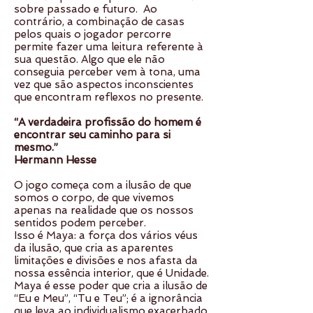
sobre passado e futuro. Ao
contrário, a combinação de casas
pelos quais o jogador percorre
permite fazer uma leitura referente à
sua questão. Algo que ele não
conseguia perceber vem à tona, uma
vez que são aspectos inconscientes
que encontram reflexos no presente.
“A verdadeira profissão do homem é
encontrar seu caminho para si
mesmo.”
Hermann Hesse
O jogo começa com a ilusão de que
somos o corpo, de que vivemos
apenas na realidade que os nossos
sentidos podem perceber.
Isso é Maya: a força dos vários véus
da ilusão, que cria as aparentes
limitações e divisões e nos afasta da
nossa essência interior, que é Unidade.
Maya é esse poder que cria a ilusão de
“Eu e Meu”, “Tu e Teu”; é a ignorância
que leva ao individualismo exacerbado.